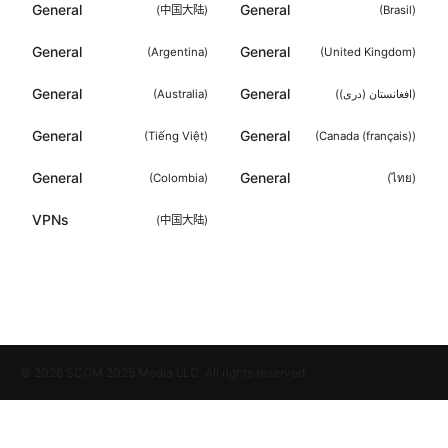
General
General
(
中国大陆
)
(
Brasil
)
General
General
(
Argentina
)
(
United Kingdom
)
General
General
(
Australia
)
(
افغانستان (دری)
)
General
General
(
Tiếng Việt
)
(
Canada (français)
)
General
General
(
Colombia
)
(
ไทย
)
VPNs
(
中国大陆
)
© 2026 SCOM 2025 Media LLC. All rights reserved.