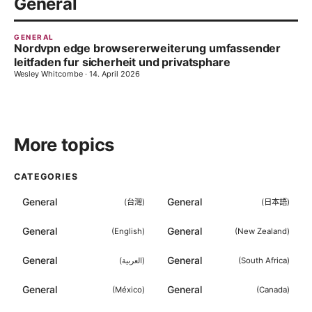
General
GENERAL
Nordvpn edge browsererweiterung umfassender
leitfaden fur sicherheit und privatsphare
Wesley Whitcombe
·
14. April 2026
More topics
CATEGORIES
General
General
(
台灣
)
(
日本語
)
General
General
(
English
)
(
New Zealand
)
General
General
(
العربية
)
(
South Africa
)
General
General
(
México
)
(
Canada
)