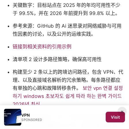
关键数字：目标站点在 2025 年的年均可用性不少
于 99.5%，并在 2026 年前提升到 99.8% 以上。
参考来源：GitHub 的 Ai 迷思录对网络威胁与可用
性因素的讨论，以及公开的运维实践。
链接到相关资料的引用示例
清单项 2 设计多路径策略，确保高可用性
构建至少 2 条以上的跨境访问路径，包含 VPN、代
理、以及直接域名解析的冗余策略。每条路径都应
有单独的心跳和故障转移条件。
보안 vpn 연결 설정
하기 windows 초보자도 쉽게 따라 하는 완벽 가이드
2026년 최신
×
VPN
设定分阶段切换点：当一个路径的响应时延超过
Visit
SPONSORED
300 ms 或丢包率超过 2% 时，自动切换到备用路