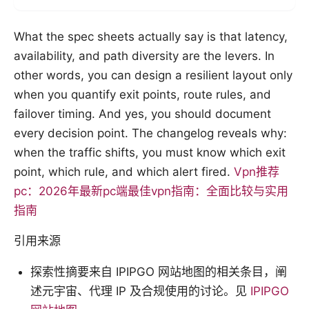
What the spec sheets actually say is that latency,
availability, and path diversity are the levers. In
other words, you can design a resilient layout only
when you quantify exit points, route rules, and
failover timing. And yes, you should document
every decision point. The changelog reveals why:
when the traffic shifts, you must know which exit
point, which rule, and which alert fired.
Vpn推荐
pc：2026年最新pc端最佳vpn指南：全面比较与实用
指南
引用来源
探索性摘要来自 IPIPGO 网站地图的相关条目，阐
述元宇宙、代理 IP 及合规使用的讨论。见
IPIPGO