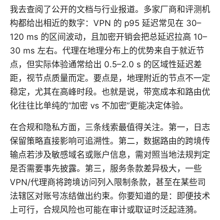
我去查阅了公开的文档与行业报道。多家厂商和评测机
构都给出相近的数字：VPN 的 p95 延迟常见在 30–
120 ms 的区间波动，且加密开销会把总延迟拉高 10–
30 ms 左右。代理在地理分布上的优势来自于就近节
点，但实际体验通常给出 0.5–2.0 s 的区域性延迟差
距，视节点质量而定。要点是，地理附近的节点不一定
稳定，尤其在高峰时段。也就是说，带宽成本和路由优
化往往比单纯的“加密 vs 不加密”更能决定体验。
在合规和隐私方面，三条线索最值得关注。第一，日志
保留策略直接影响可追溯性。第二，数据路由的跨境传
输点若涉及敏感域名或账户信息，需对照当地法规判定
是否需要事先披露。第三，服务条款差异极大，一些
VPN/代理商将跨境访问列入限制条款，甚至在某些司
法辖区对账号冻结做出约束。你要知道的是：即便技术
上可行，合规风险也可能在审计或取证时泛起涟漪。