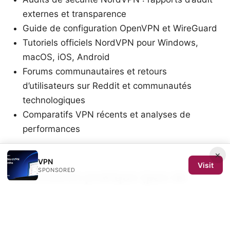
externes et transparence
Guide de configuration OpenVPN et WireGuard
Tutoriels officiels NordVPN pour Windows,
macOS, iOS, Android
Forums communautaires et retours
d’utilisateurs sur Reddit et communautés
technologiques
Comparatifs VPN récents et analyses de
performances
×
VPN
Visit
SPONSORED
Conclusion pratique (pas de
section formelle)
Si vous cherchez à tester NordVPN sans payer
tout de suite, privilégiez la garantie de