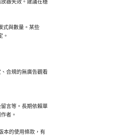
播放器失效。建議在穩
模式與數量。某些
定。
定、合規的無廣告觀看
級留言等。長期依賴單
創作者。
各版本的使用條款，有