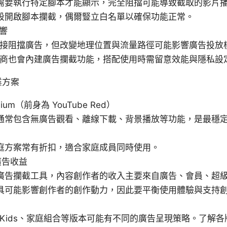
需要執行特定腳本才能顯示，完全阻擋可能導致截取的影片
段開啟腳本攔截，偶爾豎立白名單以確保功能正常。
影響
不直接阻擋廣告，但改變地理位置與流量路徑可能影響廣告投放
提供商也會內建廣告攔截功能，搭配使用時需留意效能與隱私設
業方案
emium（前身為 YouTube Red）
通常包含無廣告觀看、離線下載、背景播放等功能，是最穩
庭方案常有折扣，適合家庭成員同時使用。
廣告收益
廣告攔截工具，內容創作者的收入主要來自廣告、會員、超
具可能影響創作者的創作動力，因此要平衡使用體驗與支持
be Kids、家庭組合等版本可能有不同的廣告呈現策略。了解