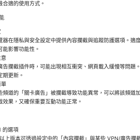
最合適的使用方式。
能
定
覽器在隱私與安全設定中提供內容攔截與追蹤防護選項。適
可能影響功能性。
注意
廣告攔截插件時，可能出現相互衝突、網頁載入緩慢等問題
定期更新。
清單
些頻道的「關卡廣告」被攔截導致功能異常，可以將該頻道
截效果，又確保重要互動功能正常。
id 的選項
4 及以上版本可透過設定中的「內容攔截」與某些 VPN/廣告