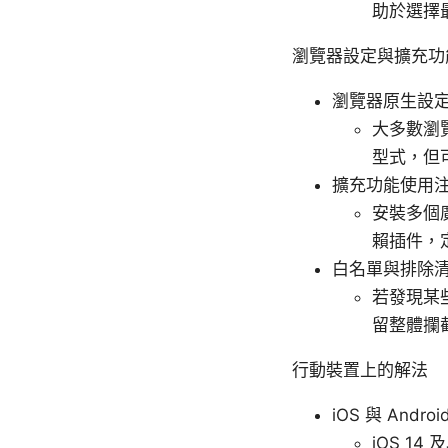
助於選擇
瀏覽器設定與擴充功
瀏覽器原生設
大多數瀏
型式，但
擴充功能使用
安裝多個
賴插件，
白名單與排除
若發現某
留整體攔
行動裝置上的解法
iOS 與 Andro
iOS 1