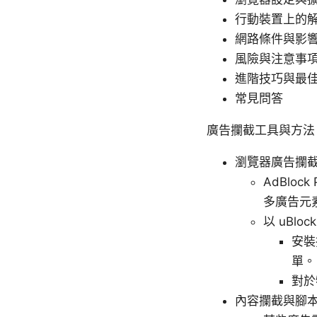
行動裝置上的
網路條件與影
風險與注意事
進階技巧與最
常見問答
廣告攔截工具與方法
瀏覽器廣告攔
AdBloc
多廣告元
以 uBlo
安裝
單。
對於
內容攔截與腳