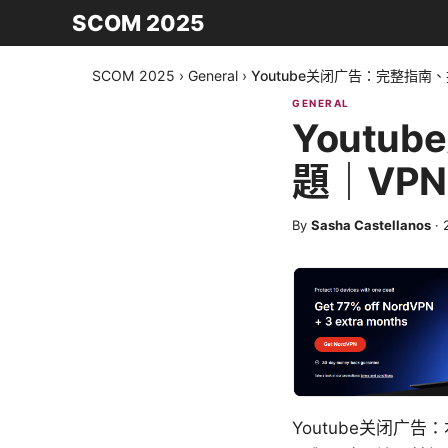
SCOM 2025
SCOM 2025
›
General
›
Youtube关闭广告：完整指南
GENERAL
Yout
題｜VP
By
Sasha Castellanos
·
Youtube关闭