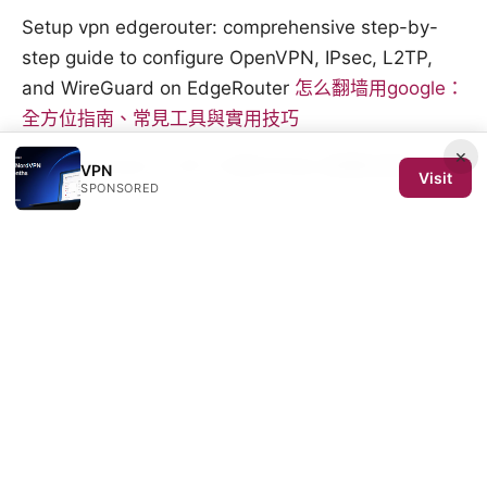
Setup vpn edgerouter: comprehensive step-by-
step guide to configure OpenVPN, IPsec, L2TP,
and WireGuard on EdgeRouter
怎么翻墙用google：
全方位指南、常見工具與實用技巧
×
Nordvpnのvatインボイス発行方法と経費処理のすべ
VPN
Visit
SPONSORED
て
Nordvpn 固定ipを日本で使う方法｜メリット・デメ
リットを徹底解説
Nordvpn 料金 2年後：長期契約の賢い選び方と更新
時の注 – 料金・更新戦略を徹底解説
© 2026 SCOM 2025 Media LLC. All rights reserved.