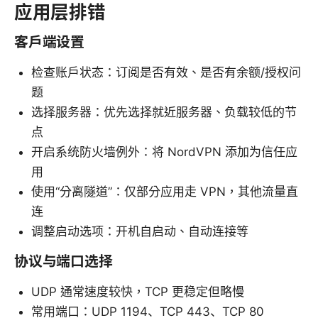
应用层排错
客户端设置
检查账户状态：订阅是否有效、是否有余额/授权问
题
选择服务器：优先选择就近服务器、负载较低的节
点
开启系统防火墙例外：将 NordVPN 添加为信任应
用
使用“分离隧道”：仅部分应用走 VPN，其他流量直
连
调整启动选项：开机自启动、自动连接等
协议与端口选择
UDP 通常速度较快，TCP 更稳定但略慢
常用端口：UDP 1194、TCP 443、TCP 80