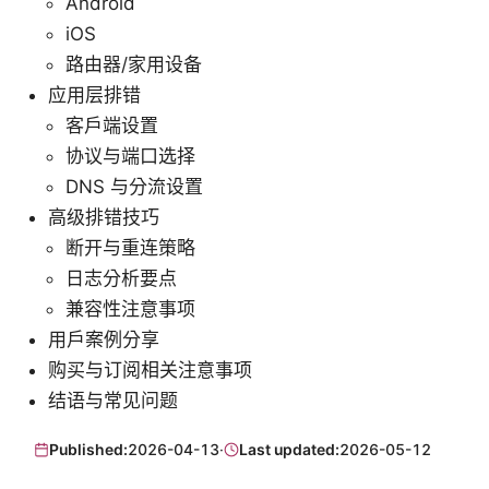
Android
iOS
路由器/家用设备
应用层排错
客户端设置
协议与端口选择
DNS 与分流设置
高级排错技巧
断开与重连策略
日志分析要点
兼容性注意事项
用户案例分享
购买与订阅相关注意事项
结语与常见问题
Published:
2026-04-13
·
Last updated:
2026-05-12