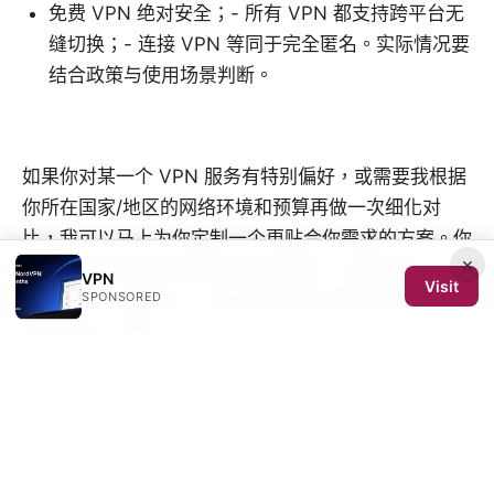
免费 VPN 绝对安全；- 所有 VPN 都支持跨平台无
缝切换；- 连接 VPN 等同于完全匿名。实际情况要
结合政策与使用场景判断。
如果你对某一个 VPN 服务有特别偏好，或需要我根据
你所在国家/地区的网络环境和预算再做一次细化对
比，我可以马上为你定制一个更贴合你需求的方案。你
×
也可以告诉我你日常使用的设备型号、主要用途（工
VPN
Visit
SPONSORED
作、解锁、游戏等），我帮你把安装步骤和配置建议做
成一份私人清单。
Sources:
Nordvpn 30 天免費試用：真實體驗與深度指南 2026
最新版 深入解讀與實用技巧