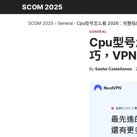
SCOM 2025
SCOM 2025
›
General
›
Cpu型号怎么看 2026：完
GENERAL
Cpu型
巧，VP
By
Sasha Castellanos
·