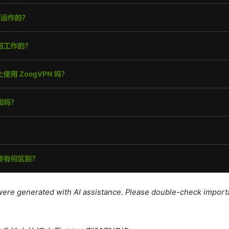
e were generated with AI assistance. Please double-check import