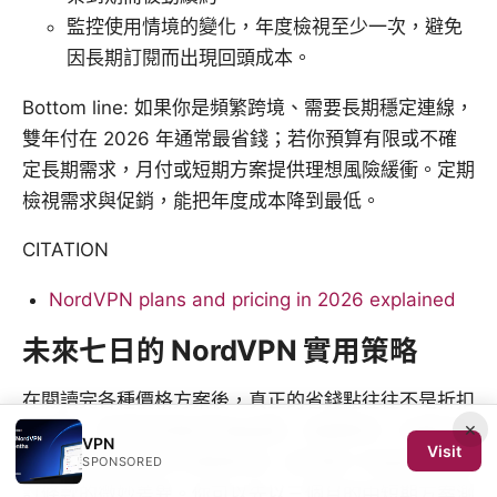
監控使用情境的變化，年度檢視至少一次，避免
因長期訂閱而出現回頭成本。
Bottom line: 如果你是頻繁跨境、需要長期穩定連線，
雙年付在 2026 年通常最省錢；若你預算有限或不確
定長期需求，月付或短期方案提供理想風險緩衝。定期
檢視需求與促銷，能把年度成本降到最低。
CITATION
NordVPN plans and pricing in 2026 explained
未來七日的 NordVPN 實用策略
在閱讀完各種價格方案後，真正的省錢點往往不是折扣
×
的高低，而是你對需求的敏感度。我觀察到，多數用戶
VPN
Visit
在長期訂閱與單月方案間徘徊，卻忽略了功能組合與退
SPONSORED
訂條款的微妙差異。你可以先以三個月的中短期方案測