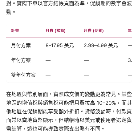
對。實際下單以官方結帳頁面為準，促銷期的數字會波
動。
計畫
月費 (常態)
月費 (促銷)
年付
月付方案
8–17.95 美元
2.99–4.99 美元
—
年付方案
—
—
3.1
雙年付方案
—
—
—
在地區與幣別層面，實際成交價的變動更為常見。某些
地區的增值稅與銷售稅可能把月費拉高 10–20%，而其
他地區在促銷期能享受額外折扣。貨幣波動時，付款頁
面常以當地貨幣顯示，但結帳時以美元或使用者選定貨
幣結算，這也可能導致實際支出略有不同。