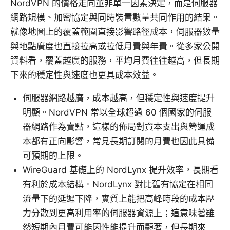
NordVPN 的價格走向並非單一因素決定，而是伺服器
網路規模、加密協定與同時裝置數量共同作用的結果。
就像地圖上的覆蓋範圍直接影響路徑成本，伺服器數量
與地點廣度也直接拉高或拉低月費與年費。從多家公開
資料看，覆蓋越廣的服務，平均月費往往越高，但長期
下來的穩定性與速度也更具成本效益。
伺服器網路越廣，成本越高，但穩定性與速度提升
明顯。NordVPN 常以全球超過 60 個國家的伺服
器網路作為賣點，這樣的佈局對資本支出與營運成
本都有正向影響，常見長期訂閱的月費也因此具備
可預期的上限。
WireGuard 基礎上的 NordLynx 提升效率，長期看
有利於成本結構。NordLynx 對比舊有協定在相同
流量下的延遲下降，實質上能把高峰時段的成本壓
力分散到更高利用率的伺服器資源上；這意味著雖
然短期內月費可能因性能提升而顯著，但長期來