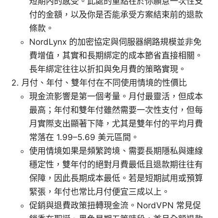
短期內的感受。此處的重點在於你願意一次性支
付的金額，以及你是否能承受方案結束前的退款
條款。
NordLynx 的加密協定與伺服器網路規模並非免
費增值，其實和長期綁定的成本節省直接相關。
長年綁定往往以折扣與免月費的策略實現。
月付、年付、雙年付在不同使用情境的性價比
現金流影響是第一個考量。月付最靈活，但成本
最高；年付和雙年付雖然需要一次性支付，但每
月實際支出顯著下降，尤其是雙年付的平均月費
常落在 1.99–5.69 美元區間。
使用情境如果是頻繁跨境、需要長期隱私與連線
穩定性，雙年付的絕對月費最低且退款期往往有
保障，因此長期成本最低。若是短期試用或預算
緊張，年付也常比月付便宜三成以上。
促銷與退費政策扭轉現金流。NordVPN 常見促