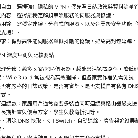
自由：選擇強化隱私的 VPN，優先看日誌政策與資料流量
區內容：選擇能穩定解鎖串流服務的伺服器與協議。
用途：需穩定連線、分布式伺服器、以及企業級安全功能（如 Kil
證支援）。
需求：偏好高性能伺服器與低抖動的協議，避免高封包延遲。
VPN 深度評測與比較要點
地理分佈：越多國家/地區伺服器，越能靈活選擇路徑，降低
：WireGuard 常被視為高效選擇，但各家實作差異需測試
否有嚴格的日誌政策、是否有審計、是否支援自有私有 DN
方式。
時連線數：家庭用戶通常需要多裝置同時連線與路由器級支援
：長期計畫與優惠方案、學生與教育折扣等。
清除 DNS 快取、Kill Switch、自動連線、廣告與追蹤屏
等。
面友善程度、安裝難易度、客服與中文介面支援。