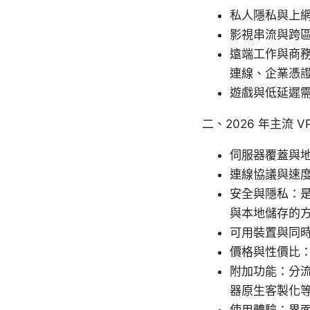
私人隱私與上網
影視串流與跨
遠端工作與商務
連線、企業憑
遊戲與低延遲
二、2026 年主流 
伺服器覆蓋與
連線協議與速度
安全與隱私：是
與本地儲存的
可用裝置與同
價格與性價比
附加功能：分流、
器原生客製化
使用體驗：界