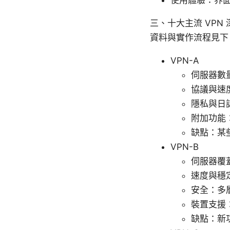
三、十大主流 VP
資料與實作流程見下
VPN-A
伺服器數
協議與速度
隱私與日
附加功能：分
缺點：某
VPN-B
伺服器覆蓋
速度與穩
安全：多層
裝置支援
缺點：新