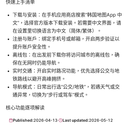
快速上手清单
下载与安装：在手机应用商店搜索“韩国地图App 中
文”，选择官方版本下载安装。若需要中文界面，请
在设置里切换语言为中文（简体/繁体）。
注册与账户：绑定手机号或邮箱，开启两步验证以
提升账户安全性。
离线包：在出发前下载你将访问城市的离线包，确
保在无网时仍能导航。
实时交通：开启实时路况功能，优先选择公交与地
铁路线以避开高峰拥挤。
导航模式：日常出行选“公交/地铁”，若遇天气或交
通异常，切换为“步行或驾车”模式。
核心功能逐项解读
Published:
2026-04-13
·
Last updated:
2026-05-12