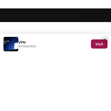
© 2026 SCOM 2025 Media LLC. All rights reserved.
×
VPN
Visit
SPONSORED
SCOM 2025 Media LLC
1500 SW 1st Avenue, Suite 720
Portland, OR, 97201
US
editorial@scom2025.org
+1-503-555-0142
About
Privacy Policy
Terms of Use