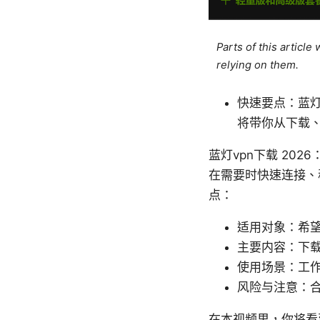
Parts of this articl
relying on them.
快速要点：蓝灯
将带你从下载
蓝灯vpn下载 20
在需要时快速连接、
点：
适用对象：希
主要内容：下
使用场景：工
风险与注意：
在本视频里，你将看