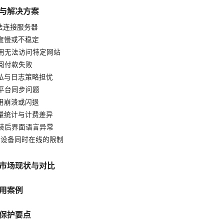
与解决方案
法连接服务器
度慢或不稳定
用无法访问特定网站
阅付款失败
私与日志策略担忧
平台同步问题
用崩溃或闪退
量统计与计费差异
装后界面语言异常
多设备同时在线的限制
市场现状与对比
用案例
保护要点