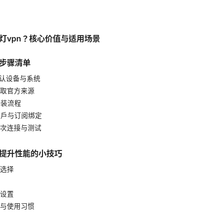
灯vpn？核心价值与适用场景
步骤清单
：确认设备与系统
：获取官方来源
：安装流程
：账户与订阅绑定
：首次连接与测试
提升性能的小技巧
选择
设置
与使用习惯