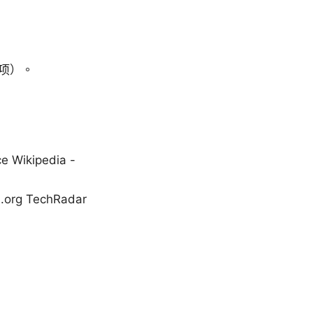
项）。
ce Wikipedia -
ts.org TechRadar