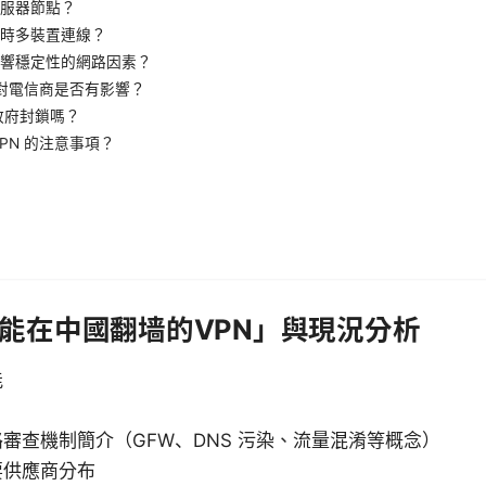
服器節點？
時多裝置連線？
響穩定性的網路因素？
N 對電信商是否有影響？
被政府封鎖嗎？
VPN 的注意事項？
能在中國翻墙的VPN」與現況分析
能
審查機制簡介（GFW、DNS 污染、流量混淆等概念）
要供應商分布