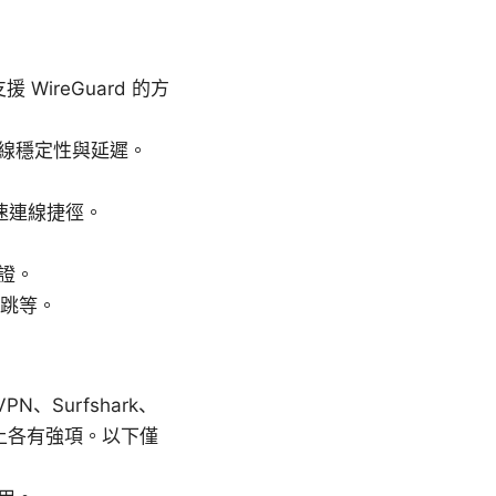
 WireGuard 的方
線穩定性與延遲。
快速連線捷徑。
證。
多跳等。
nVPN、Surfshark、
略上各有強項。以下僅