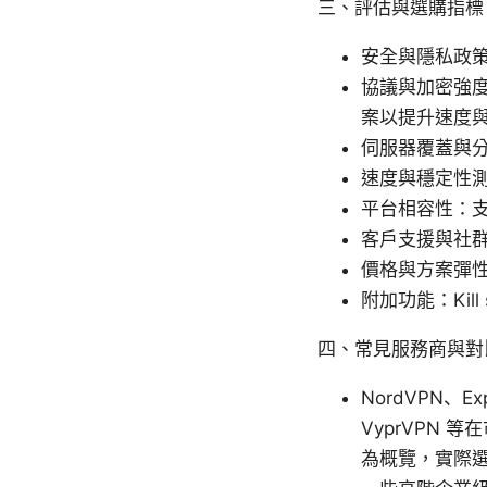
三、評估與選購指標
安全與隱私政
協議與加密強度：O
案以提升速度
伺服器覆蓋與
速度與穩定性
平台相容性：支援
客戶支援與社群
價格與方案彈
附加功能：Kil
四、常見服務商與對
NordVPN、Exp
VyprVPN
為概覽，實際