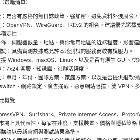
（選購清單）
策：是否有嚴格的無日誌政策、強加密、避免資料外洩風險。
penVPN、WireGuard、IKEv2 的組合，建議優先選擇支援
與穩定性。
分佈：伺服器數量、地點、與你常用地區的近端程度，影響連
測試：具備實測數據或允許本地測試的服務商較有說服力。
 Windows、macOS、Linux、以及是否有原生 GUI、
：7x24 客服、知識庫、社群活躍度。
性：單月、年付、團隊方案、家庭方案、以及是否提供退款保
l switch、網路鎖定、廣告攔截、惡意網站阻擋、雙 VPN、
比概覽
ressVPN、Surfshark、Private Internet Access、Proto
 等在市場上具代表性。每家在速度、支援裝置、價格與隱私策
選購請以最新官網與測試結果為準。