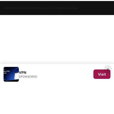
© 2026 SCOM 2025 Media LLC. All rights reserved.
×
VPN
Visit
SPONSORED
SCOM 2025 Media LLC
1500 SW 1st Avenue, Suite 720
Portland, OR, 97201
US