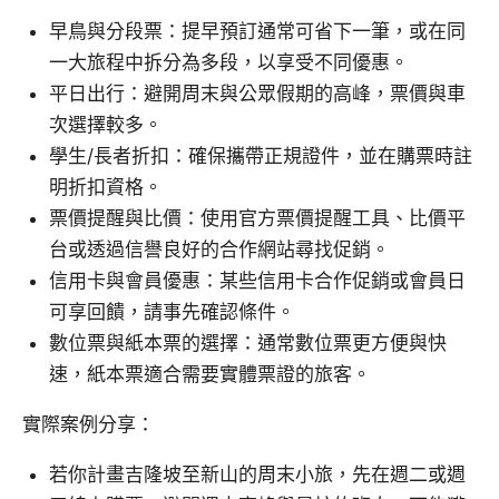
早鳥與分段票：提早預訂通常可省下一筆，或在同
一大旅程中拆分為多段，以享受不同優惠。
平日出行：避開周末與公眾假期的高峰，票價與車
次選擇較多。
學生/長者折扣：確保攜帶正規證件，並在購票時註
明折扣資格。
票價提醒與比價：使用官方票價提醒工具、比價平
台或透過信譽良好的合作網站尋找促銷。
信用卡與會員優惠：某些信用卡合作促銷或會員日
可享回饋，請事先確認條件。
數位票與紙本票的選擇：通常數位票更方便與快
速，紙本票適合需要實體票證的旅客。
實際案例分享：
若你計畫吉隆坡至新山的周末小旅，先在週二或週