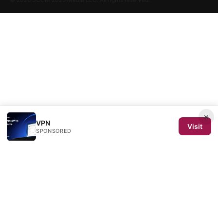
×
VPN
Visit
SPONSORED
SCOM 2025 Media LLC
1500 SW 1st Avenue, Suite 720
Portland, OR, 97201
US
editorial@scom2025.org
+1-503-555-0142