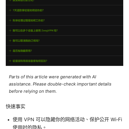
Parts of this article were generated with AI
assistance. Please double-check important details
before relying on them.
快速事实
使用 VPN 可以隐藏你的网络活动、保护公开 Wi‑Fi
使用时的隐私。