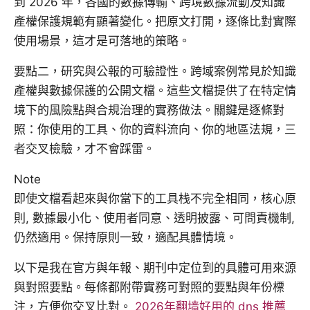
到 2026 年，各國的數據傳輸、跨境數據流動及知識
產權保護規範有顯著變化。把原文打開，逐條比對實際
使用場景，這才是可落地的策略。
要點二，研究與公報的可驗證性。跨域案例常見於知識
產權與數據保護的公開文檔。這些文檔提供了在特定情
境下的風險點與合規治理的實務做法。關鍵是逐條對
照：你使用的工具、你的資料流向、你的地區法規，三
者交叉檢驗，才不會踩雷。
Note
即使文檔看起來與你當下的工具栈不完全相同，核心原
則, 數據最小化、使用者同意、透明披露、可問責機制,
仍然適用。保持原則一致，適配具體情境。
以下是我在官方與年報、期刊中定位到的具體可用來源
與對照要點。每條都附帶實務可對照的要點與年份標
注，方便你交叉比對。
2026年翻墙好用的 dns 推薦