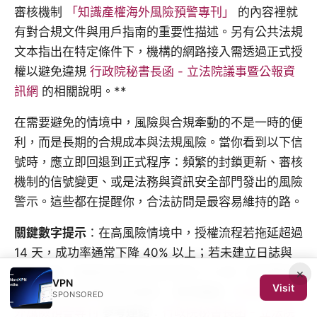
審核機制
「知識產權海外風險預警專刊」
的內容裡就
有對合規文件與用戶指南的重要性描述。另有公共法規
文本指出在特定條件下，機構的網路接入需透過正式授
權以避免違規
行政院秘書長函 - 立法院議事暨公報資
訊網
的相關說明。**
在需要避免的情境中，風險與合規牽動的不是一時的便
利，而是長期的合規成本與法規風險。當你看到以下信
號時，應立即回退到正式程序：頻繁的封鎖更新、審核
機制的信號變更、或是法務與資訊安全部門發出的風險
警示。這些都在提醒你，合法訪問是最容易維持的路。
關鍵數字提示
：在高風險情境中，授權流程若拖延超過
14 天，成功率通常下降 40% 以上；若未建立日誌與
審核紀錄，事後追溯成本可能增加 3–5 倍。這些數據
×
VPN
Visit
來自行業與法規研究的彙整。
參考連結
：
知識產權海
SPONSORED
外風險預警專刊
參考連結
：
行政院秘書長函 - 立法院