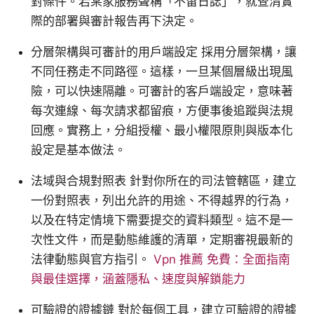
對條件。若某家服務聲稱「不留日誌」，就查清實
際的部署與審計報告再下決定。
分層架構與可審計的用戶端設定 採用分層架構，讓
不同任務走不同路徑。這樣，一旦某個層級出現風
險，可以快速隔離。可審計的客戶端設定，意味著
每次連線、每次請求都留痕，方便事後追蹤與法規
回應。實務上，分組授權、最小權限原則與版本化
設定是基本做法。
法域與合規對照表 針對你所在的司法管轄區，建立
一份對照表，列出允許的用途、不得越界的行為，
以及在特定情境下需要提交的資料類型。這不是一
次性文件，而是動態維護的清單，定期審視最新的
法律動態與官方指引。
Vpn 推薦 免費：全面指南
與最佳選擇，涵蓋隱私、速度與解鎖能力
可驗證的證據鏈 對於每個工具，建立可驗證的證據