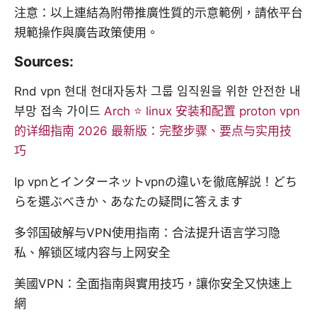
注意：以上連結為附帶推廣性質的示意範例，請依平台
規範操作與廣告政策使用。
Sources:
Rnd vpn 현대 현대자동차 그룹 임직원을 위한 안전한 내
부망 접속 가이드
Arch ⭐ linux 安装和配置 proton vpn
的详细指南 2026 最新版：完整步骤、要点与实用技
巧
Ip vpnとインターネットvpnの違いを徹底解説！どち
らを選ぶべきか、あなたの疑問に答えます
多邻国破解与VPN使用指南：合法提升语言学习隐
私、解锁区域内容与上网安全
美國VPN：全面指南與實用技巧，讓你安全又快速上
網