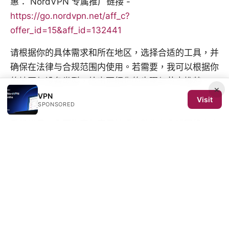
惠： NordVPN 专属推广链接 -
https://go.nordvpn.net/aff_c?
offer_id=15&aff_id=132441
请根据你的具体需求和所在地区，选择合适的工具，并
确保在法律与合规范围内使用。若需要，我可以根据你
的地区与设备类型，给出更细化的步骤与节点推荐。
×
VPN
Visit
Sources:
SPONSORED
手机梯子：全面指南与实用技巧，助你在全球网络自由
畅游
Av网址：全方位解析VPN背后的秘密与实用指南
手机开了vpn也没有网络怎么办：全面排障、修复与
VPN选择指南
免費翻牆vpn：全面指南、優缺點與最
佳實踐, 深度研究與風險解讀