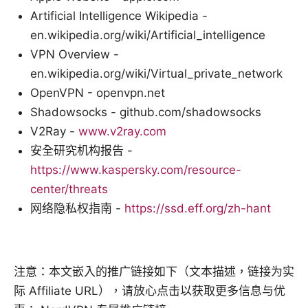
Artificial Intelligence Wikipedia -
en.wikipedia.org/wiki/Artificial_intelligence
VPN Overview -
en.wikipedia.org/wiki/Virtual_private_network
OpenVPN - openvpn.net
Shadowsocks - github.com/shadowsocks
V2Ray -
www.v2ray.com
安全研究机构报告 -
https://www.kaspersky.com/resource-
center/threats
网络隐私权指南 -
https://ssd.eff.org/zh-hant
注意：本文嵌入的推广链接如下（文本描述，链接为实
际 Affiliate URL），请放心点击以获取更多信息与优