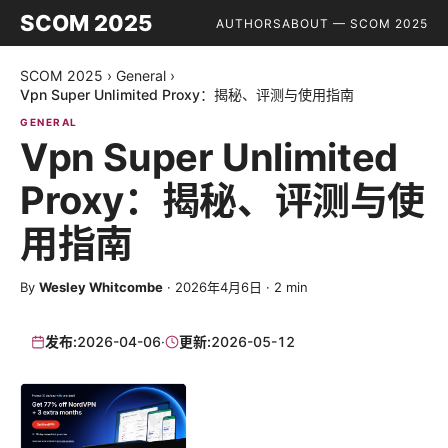
SCOM 2025
AUTHORS
ABOUT — SCOM 2025
SCOM 2025
›
General
›
Vpn Super Unlimited Proxy：揭秘、评测与使用指南
GENERAL
Vpn Super Unlimited
Proxy：揭秘、评测与使
用指南
By
Wesley Whitcombe
·
2026年4月6日
·
2
min
发布:
2026-04-06
·
更新:
2026-05-12