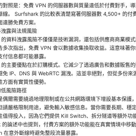
的對照是：免費 VPN 的伺服器數與質量遠低於付費對手，
線。 Surfshark 的比較表清楚寫著伺服器數 4,500+ 
面遠勝免費方案。
料洩露與法規風險
PN 的資料洩露風險不僅僅是技術漏洞，還包括供應商商業模
告多次指出，免費 VPN 會以數據收集換取收益。這意味著
支付信息都可能暴露。
PN 的主要優點在於訂購模式。它減少了透過廣告和數據販售
免 IP、DNS 與 WebRTC 漏洩。這並非絕對，但從多份
性方面有實質性優勢。
的低風險路徑
是偶爾需要繞過地理限制或在公共網路環境下增設基本保護，免
但請嚴格限制用途，避免輸入敏感信息。當你需要長期、穩
值得投入，因為它們提供 Kill Switch、拆分隧道等額外
hark 的論述中也提到，付費方案的額外功能能在真實情境中
Switch 在意外斷線時避免整段流量暴露。