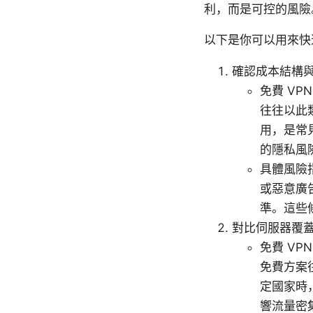
利，而是可控的風險
以下是你可以用來快
確認成本結構
免費 VP
往往以此
用，是常
的隱私風
具體風險指
或惡意廣
準。這些
對比伺服器覆
免費 VP
免費方案往
定國家時
響流量密