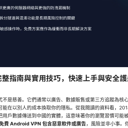
：完整指南與實用技巧，快速上手與安全護
業模式不是慈善。它們通常以廣告、數據販售或第三方追蹤為核
很可能在以別人的成本換取你的隱私。從我閱讀的資料看，201
用會把用戶數據傳送到中國的實體，這意味著你的瀏覽習慣可能
費 Android VPN 包含惡意軟件或廣告
，風險並非小事。