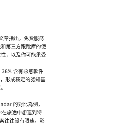
對比文章指出，免費服務
險和第三方跟蹤庫的使
定性，以及你可能承受
，38% 含有惡意軟件
現，形成穩定的認知基
置。
adar 的對比為例，
。你在旅途中想連到特
方案往往設有限速，影