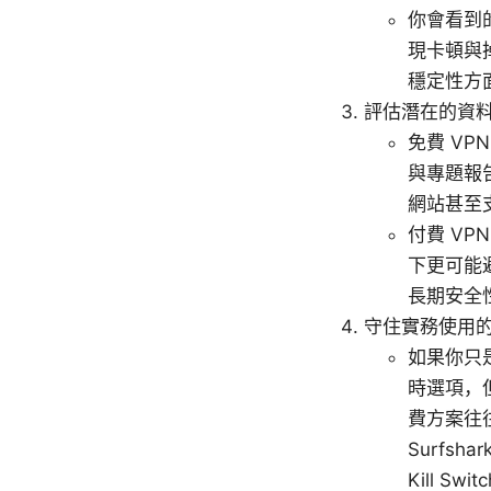
你會看到
現卡頓與掉
穩定性方
評估潛在的資
免費 V
與專題報
網站甚至
付費 V
下更可能避
長期安全
守住實務使用
如果你只
時選項，
費方案往往
Surfs
Kill 