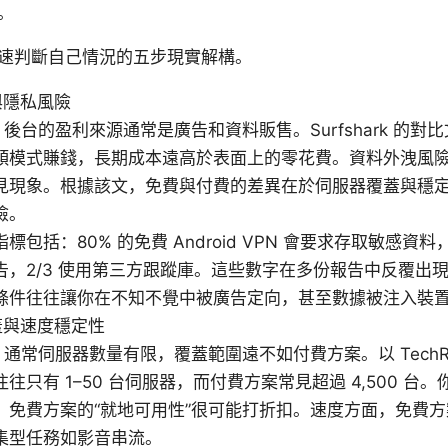
。
速判斷自己情況的五步現實解構。
與隱私風險
N 後台的盈利來源通常是廣告和資料販售。Surfshark 的
類模式賺錢，長期成本遠高於表面上的零花費。資料外洩風
見現象。根據該文，免費與付費的差異在於伺服器覆蓋與穩
險。
標包括：80% 的免費 Android VPN 會要求存取敏感資料
告，2/3 使用第三方跟蹤庫。這些數字在多份報告中反覆出
條件往往讓你在不知不覺中被廣告定向，甚至數據被注入裝
蓋與速度穩定性
N 通常伺服器數量有限，覆蓋範圍遠不如付費方案。以 TechR
往只有 1–50 台伺服器，而付費方案常見超過 4,500 台
，免費方案的“就地可用性”很可能打折扣。速度方面，免費
集型任務如影音串流。