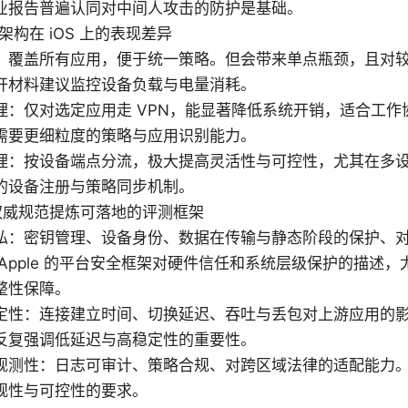
业报告普遍认同对中间人攻击的防护是基础。
术架构在 iOS 上的表现差异
：覆盖所有应用，便于统一策略。但会带来单点瓶颈，且对
开材料建议监控设备负载与电量消耗。
理：仅对选定应用走 VPN，能显著降低系统开销，适合工作
需要更细粒度的策略与应用识别能力。
理：按设备端点分流，极大提高灵活性与可控性，尤其在多
的设备注册与策略同步机制。
权威规范提炼可落地的评测框架
私：密钥管理、设备身份、数据在传输与静态阶段的保护、
Apple 的平台安全框架对硬件信任和系统层级保护的描述，尤其 Se
整性保障。
定性：连接建立时间、切换延迟、吞吐与丢包对上游应用的
反复强调低延迟与高稳定性的重要性。
观测性：日志可审计、策略合规、对跨区域法律的适配能力
规性与可控性的要求。