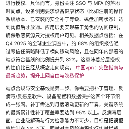
进行授权。具体而言，身份关注 SSO 与 MFA 的落地
时间点，设备侧则要求设备健康状态（比如注册的操作
系统版本、已安装的安全补丁等级、磁盘加密状态）达
到阈值后才放通。应用层要实现基于角色的访问控制，
确保敏感资源只对授权用户可见。相关数据点包括：在
Q4 2025 的全球企业调查中，约 68% 的组织报告通
过零信任策略降低了横向移动风险，且在同年内部署的
端点符合基线的比例提升到 82%。这意味着分层授权
的性价比已经从概念走向现实。
中国vpn：完整指南与
最新趋势，提升上网自由与隐私保护
端点合规与安全基线是第二步。你需要把补丁管理、反
病毒/反恶意软件、设备配置和数据保护这四个环节织
成一张网。补丁需达到月度滚动更新的节奏，关键系统
的最新累计性补丁覆盖率要达到 95% 以上。反病毒层
面，企业级解码与行为检测能力不可少，目标是把误报
率控制在 2% 以下，同时对高风险进程实行实时拦截。