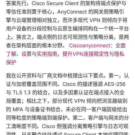
答案先行。Cisco Secure Client 的架构将端点保护与
零信任准则置于核心，AnyConnect 的网关侧策略引
擎与云端管理相对独立，而许多现代 VPN 则倾向于将
用户设备的分段控制与云原生编排同构在一个统一平台
上。换言之，端点侧的日志可观测性与策略分离，是两
者在架构层面的根本分野。
Ciscoanyconnect：全面
了解、设置与实用指南，提升VPN连接稳定性与隐私
保护
我在公开资料与厂商文档中梳理出以下要点。第一，认
证与加密覆盖范围不同。Cisco 的描述强调 AES-256
与 TLS 1.3 的结合，以及多因素认证在端点接入的全
局覆盖；相比之下，部分现代 VPN 倾向把浏览器级别
的 MFA 与设备证书结合，未必在同一客户端层级给出
同等粒度的策略端到端保护。第二，客户端与网关的分
工清晰度不同。Cisco 侧强调分离策略引擎与日志可观
测性，日志聚合往往通过 Secure Client 本地代理回传