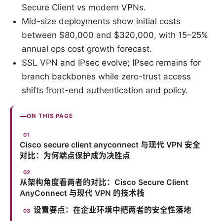
Secure Client vs modern VPNs.
Mid-size deployments show initial costs
between $80,000 and $320,000, with 15–25%
annual ops cost growth forecast.
SSL VPN and IPsec evolve; IPsec remains for
branch backbones while zero-trust access
shifts front-end authentication and policy.
ON THIS PAGE
Cisco secure client anyconnect 与现代 VPN 安全
对比：为何端点保护成为决胜点
从架构角度看两者的对比：Cisco Secure Client
AnyConnect 与现代 VPN 的技术栈
设置要点：在企业环境中把两者的安全性落地