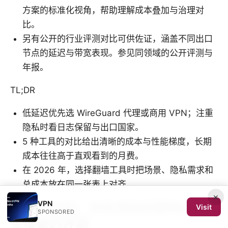
方案的标准化视角，帮助理解成本叠加与治理对
比。
另有公开的行业评测对比可供佐证，涵盖不同出口
节点的延迟与带宽表现。参见同领域的公开评测与
年报。
TL;DR
低延迟优先选 WireGuard 代理或商用 VPN；注重
隐私时看日志保留与出口国家。
5 种工具的对比给出清晰的成本与性能梯度，长期
成本往往高于直观看到的月费。
在 2026 年，选择翻墙工具时把场景、隐私需求和
总成本放在同一张表上对齐。
×
VPN
结论与行动：你应该如何落地这份
Visit
SPONSORED
全覆盖的评测