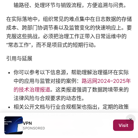
输路径、处理环节与销毁流程，方便追溯与问责。
在实际落地中，组织常见的难点集中在日志数据的存储
成本、跨部门协调节奏以及监管变化的快速响应上。要
克服这些挑战，必须把治理工作正带入日常运维中的
“常态工作”，而不是项目式的短期行动。
引用与延展
你可以参考以下信息源，帮助理解治理循环在实际
中的应用与监管对接的案例：
路远网2024–2025年
的技术治理报道
。这类报道强调了数据跨境带来的
法律风险与合规要求的动态性。
相关公开文档与行业合规框架也指出，定期的政策
回顾与技术评估是抵御监管变化波动的关键工具。
×
VPN
Akamai 的边缘治理研究
当然只是示例，实际落地
Visit
SPONSORED
应以更贴近贵组织的披露与政策为准。