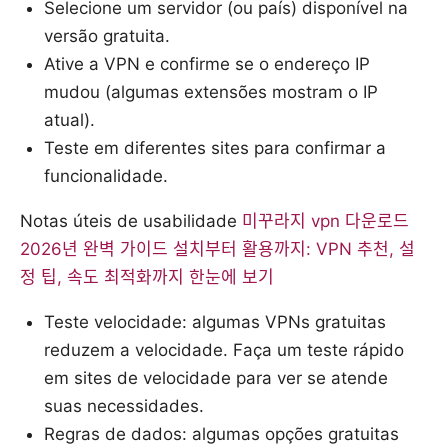
Selecione um servidor (ou país) disponível na
versão gratuita.
Ative a VPN e confirme se o endereço IP
mudou (algumas extensões mostram o IP
atual).
Teste em diferentes sites para confirmar a
funcionalidade.
Notas úteis de usabilidade
미꾸라지 vpn 다운로드
2026년 완벽 가이드 설치부터 활용까지: VPN 추천, 설
정 팁, 속도 최적화까지 한눈에 보기
Teste velocidade: algumas VPNs gratuitas
reduzem a velocidade. Faça um teste rápido
em sites de velocidade para ver se atende
suas necessidades.
Regras de dados: algumas opções gratuitas