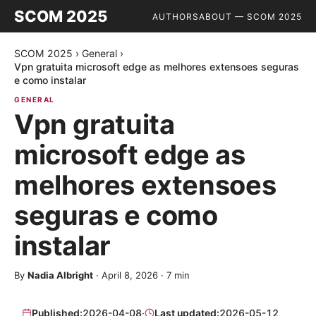
SCOM 2025
AUTHORS
ABOUT — SCOM 2025
SCOM 2025
›
General
›
Vpn gratuita microsoft edge as melhores extensoes seguras
e como instalar
GENERAL
Vpn gratuita
microsoft edge as
melhores extensoes
seguras e como
instalar
By
Nadia Albright
·
April 8, 2026
·
7
min
Published:
2026-04-08
·
Last updated:
2026-05-12