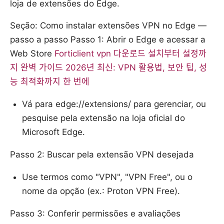
loja de extensões do Edge.
Seção: Como instalar extensões VPN no Edge —
passo a passo Passo 1: Abrir o Edge e acessar a
Web Store
Forticlient vpn 다운로드 설치부터 설정까
지 완벽 가이드 2026년 최신: VPN 활용법, 보안 팁, 성
능 최적화까지 한 번에
Vá para edge://extensions/ para gerenciar, ou
pesquise pela extensão na loja oficial do
Microsoft Edge.
Passo 2: Buscar pela extensão VPN desejada
Use termos como "VPN", "VPN Free", ou o
nome da opção (ex.: Proton VPN Free).
Passo 3: Conferir permissões e avaliações