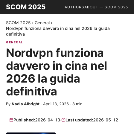
SCOM 2025
AUTHORS
ABOUT — SCOM 2025
SCOM 2025
›
General
›
Nordvpn funziona davvero in cina nel 2026 la guida
definitiva
GENERAL
Nordvpn funziona
davvero in cina nel
2026 la guida
definitiva
By
Nadia Albright
·
April 13, 2026
·
8
min
Published:
2026-04-13
·
Last updated:
2026-05-12