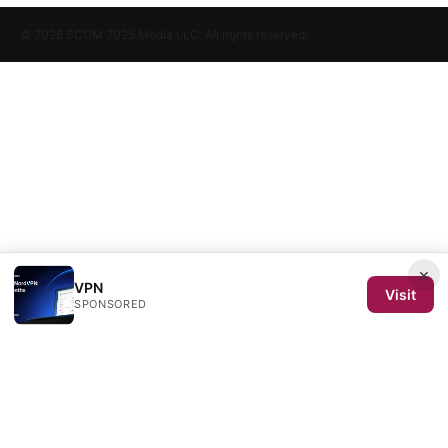
© 2026 SCOM 2025 Media LLC. All rights reserved.
×
VPN
Visit
SPONSORED
SCOM 2025 Media LLC
1500 SW 1st Avenue, Suite 720
Portland, OR, 97201
US