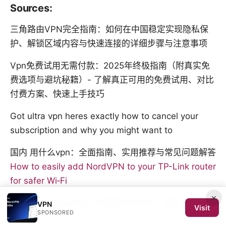
Sources:
三角路由VPN完全指南：如何在中国稳定实现隐私保
护、解锁区域内容与快速连接的详细步骤与注意事项
Vpn免费试用无需付款：2025年终极指南（附真实免
费选项与避坑秘籍）- 了解真正可用的免费试用、对比
付费方案、快速上手技巧
Got ultra vpn heres exactly how to cancel your
subscription and why you might want to
国内 用什么vpn：全面指南、实用推荐与常见问题解答
How to easily add NordVPN to your TP-Link router
for safer Wi‑Fi
×
Nhkプラスをnordvpnで視聴する方法：海外からのア
VPN
Visit
SPONSORED
クセス