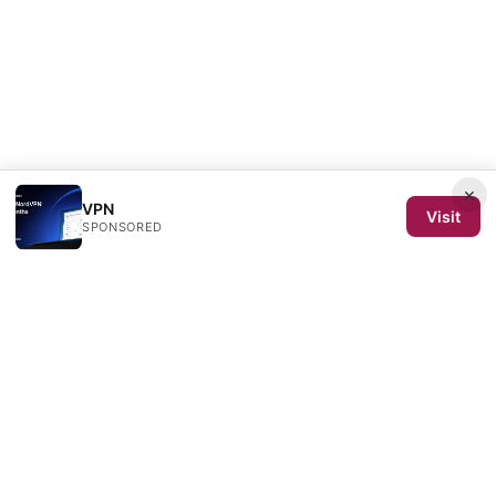
×
VPN
Visit
SPONSORED
SCOM 2025 Media LLC
1500 SW 1st Avenue, Suite 720
Portland, OR, 97201
US
editorial@scom2025.org
+1-503-555-0142
About
Privacy Policy
Terms of Use