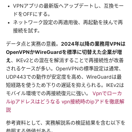
VPNアプリの最新版へアップデートし、互換モー
ドをOFFにする。
ネットワーク設定の再適用後、再起動を挟んで再
接続を試す。
データ点と実務の意義。
2024年以降の業務用VPNは
OpenVPNかWireGuardを標準に切替えた企業が増
え
、IKEv2との混在を解消することで再接続性が改善
されるケースが多い。OpenVPNの標準設定は通常、
UDP443での動作が安定度を高め、WireGuardは最
短経路を使うため下りの遅延を抑えられる。IKEv2は
モバイル環境での再接続復元に強い。
Vpnでローカ
ルipアドレスはどうなる vpn接続時のipアドを徹底解
説
参考資料として、実務解説系の検証結果を含む以下を
参照する価値がある。