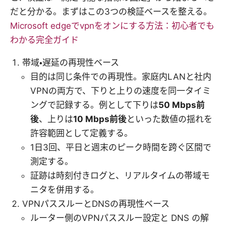
だと分かる。まずはこの3つの検証ベースを整える。
Microsoft edgeでvpnをオンにする方法：初心者でも
わかる完全ガイド
帯域・遅延の再現性ベース
目的は同じ条件での再現性。家庭内LANと社内
VPNの両方で、下りと上りの速度を同一タイミ
ングで記録する。例として下りは
50 Mbps前
後
、上りは
10 Mbps前後
といった数値の揺れを
許容範囲として定義する。
1日3回、平日と週末のピーク時間を跨ぐ区間で
測定する。
証跡は時刻付きログと、リアルタイムの帯域モ
ニタを併用する。
VPNパススルーとDNSの再現性ベース
ルーター側のVPNパススルー設定と DNS の解