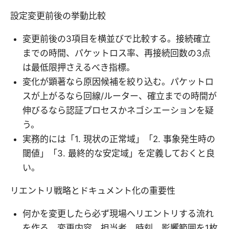
設定変更前後の挙動比較
変更前後の3項目を横並びで比較する。接続確立
までの時間、パケットロス率、再接続回数の3点
は最低限押さえるべき指標。
変化が顕著なら原因候補を絞り込む。パケットロ
スが上がるなら回線/ルーター、確立までの時間が
伸びるなら認証プロセスかネゴシエーションを疑
う。
実務的には「1. 現状の正常域」「2. 事象発生時の
閾値」「3. 最終的な安定域」を定義しておくと良
い。
リエントリ戦略とドキュメント化の重要性
何かを変更したら必ず現場へリエントリする流れ
を作る。変更内容、担当者、時刻、影響範囲を1枚