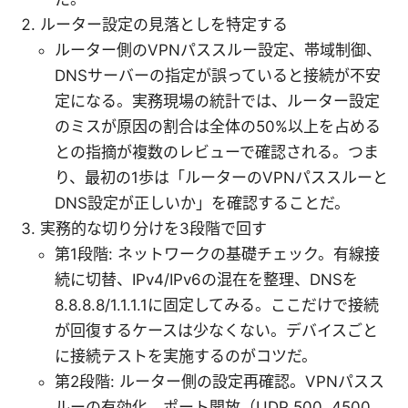
ルーター設定の見落としを特定する
ルーター側のVPNパススルー設定、帯域制御、
DNSサーバーの指定が誤っていると接続が不安
定になる。実務現場の統計では、ルーター設定
のミスが原因の割合は全体の50%以上を占める
との指摘が複数のレビューで確認される。つま
り、最初の1歩は「ルーターのVPNパススルーと
DNS設定が正しいか」を確認することだ。
実務的な切り分けを3段階で回す
第1段階: ネットワークの基礎チェック。有線接
続に切替、IPv4/IPv6の混在を整理、DNSを
8.8.8.8/1.1.1.1に固定してみる。ここだけで接続
が回復するケースは少なくない。デバイスごと
に接続テストを実施するのがコツだ。
第2段階: ルーター側の設定再確認。VPNパスス
ルーの有効化、ポート開放（UDP 500, 4500