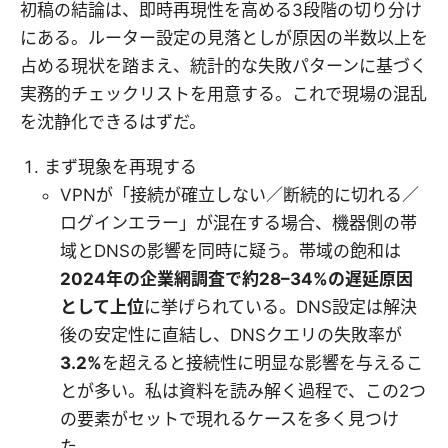
初稿の結論は、即時再現性を高める3段階の切り分け
にある。ルーター設定の見落としが原因の半数以上を
占める現状を踏まえ、統計的な失敗パターンに基づく
実務的チェックリストを用意する。これで現場の混乱
を沈静化できるはずだ。
まず現象を再現する
VPNが「接続が確立しない／断続的に切れる／
ログインエラー」が混在する場合、機器側の帯
域とDNSの影響を同時に疑う。帯域の飽和は
2024年の企業網調査で約28–34%の遅延原因
として上位
に挙げられている。DNS設定は解決
後の安定性に直結し、DNSクエリの失敗率が
3.2%
を超えると接続性に明显な影響を与えるこ
とが多い。私は資料を読み解く過程で、この2つ
の要素がセットで現れるケースを多く見つけ
た。