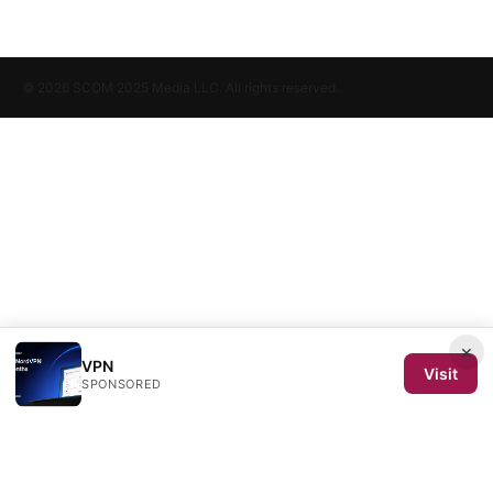
© 2026 SCOM 2025 Media LLC. All rights reserved.
×
VPN
Visit
SPONSORED
SCOM 2025 Media LLC
1500 SW 1st Avenue, Suite 720