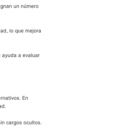
signan un número
dad, lo que mejora
ue ayuda a evaluar
ernativos. En
ad.
in cargos ocultos.