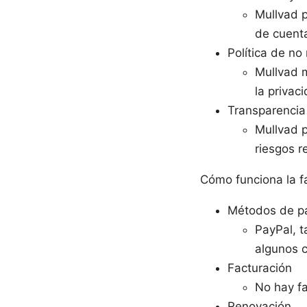
Mullvad 
de cuenta
Política de no 
Mullvad m
la privac
Transparencia
Mullvad p
riesgos r
Cómo funciona la f
Métodos de p
PayPal, t
algunos c
Facturación
No hay fa
Renovación