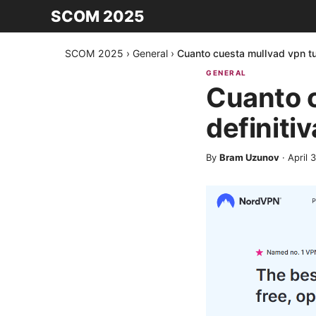
SCOM 2025
SCOM 2025
›
General
›
Cuanto cuesta mullvad vpn tu
GENERAL
Cuanto c
definiti
By
Bram Uzunov
·
April 