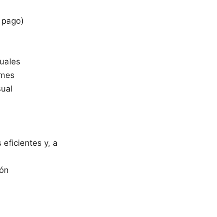
 pago)
nuales
 mes
sual
eficientes y, a
ión