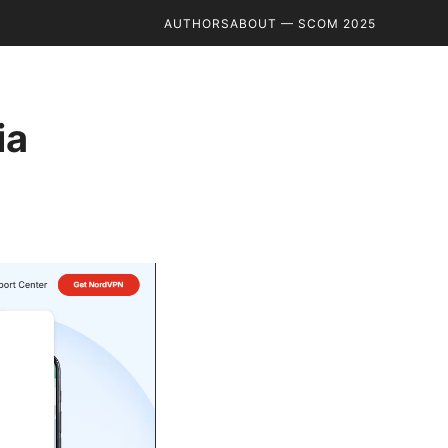
AUTHORS
ABOUT — SCOM 2025
ia