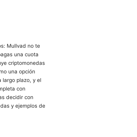
os: Mullvad no te
 pagas una cuota
luye criptomonedas
omo una opción
largo plazo, y el
ompleta con
s decidir con
pidas y ejemplos de