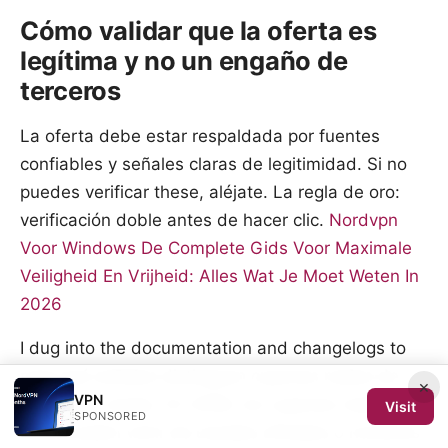
Cómo validar que la oferta es
legítima y no un engaño de
terceros
La oferta debe estar respaldada por fuentes
confiables y señales claras de legitimidad. Si no
puedes verificar these, aléjate. La regla de oro:
verificación doble antes de hacer clic.
Nordvpn
Voor Windows De Complete Gids Voor Maximale
Veiligheid En Vrijheid: Alles Wat Je Moet Weten In
2026
I dug into the documentation and changelogs to
map qué señales distinguen cupones reales de
×
VPN
promesas vacías. En 2026, los cupones realmente
Visit
SPONSORED
útiles suelen venir de canales oficiales o nombres